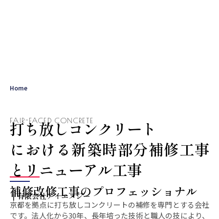
Home
FAIR-FACED CONCRETE
打ち放しコンクリート
における新築時部分補修工事
とリニューアル工事
補修改修工事のプロフェッショナル
｜有限会社アイエヌジー
京都を拠点に打ち放しコンクリートの補修を専門とする会社
です。法人化から30年、長年培った技術と職人の技により、