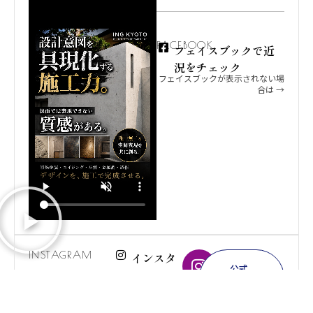
FACEBOOK
フェイスブックで近
況をチェック
フェイスブックが表示されない場
合は →
INSTAGRAM
インスタ
公式
グラムで
イン
スタ
も近況を
グラ
ムは
アップし