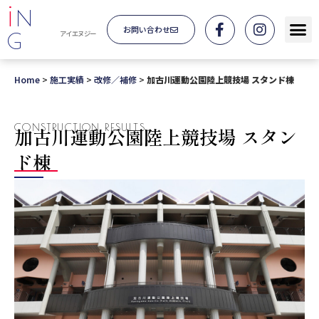
i
N
お問い合わせ
G
アイエヌジー
Home
>
施工実績
>
改修／補修
>
加古川運動公園陸上競技場 スタンド棟
CONSTRUCTION RESULTS
加古川運動公園陸上競技場 スタン
ド棟