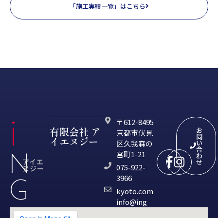
「施工実績一覧」はこちら
i
〒612-8495
有限会社 ア
お
京都市伏見
問
イエヌジー
区久我森の
い
合
N
宮町1-21
わ
アイエ
せ
075-922-
ヌジー
3966
G
moc.otoyk
@ofni
gni