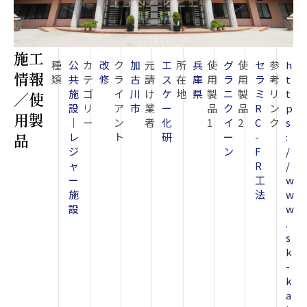
施工
種
公
カ
改
ク
加
元
エ
所
兵
使
グ
使
セ
参
h
情報
類
共
テ
修
ラ
古
請
ス
在
庫
用
ラ
用
ラ
考
t
施
ゴ
イ
川
け
ケ
地
県
製
ニ
製
ミ
リ
t
／使
設
リ
ア
市
業
ー
品
ク
品
R
ン
p
用製
｜
ー
ン
者
化
1
イ
2
C
ク
s
品
レ
ト
研
ー
-
:
ジ
ン
F
/
ャ
R
/
ー
工
w
施
法
w
設
w
.
s
k
-
k
a