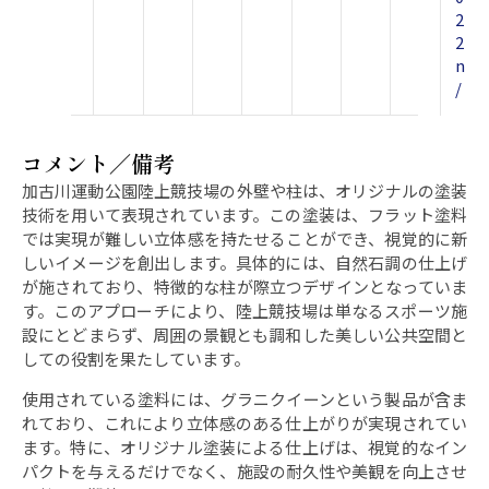
2
2
n
/
コメント／備考
加古川運動公園陸上競技場の外壁や柱は、オリジナルの塗装
技術を用いて表現されています。この塗装は、フラット塗料
では実現が難しい立体感を持たせることができ、視覚的に新
しいイメージを創出します。具体的には、自然石調の仕上げ
が施されており、特徴的な柱が際立つデザインとなっていま
す。このアプローチにより、陸上競技場は単なるスポーツ施
設にとどまらず、周囲の景観とも調和した美しい公共空間と
しての役割を果たしています。
使用されている塗料には、グラニクイーンという製品が含ま
れており、これにより立体感のある仕上がりが実現されてい
ます。特に、オリジナル塗装による仕上げは、視覚的なイン
パクトを与えるだけでなく、施設の耐久性や美観を向上させ