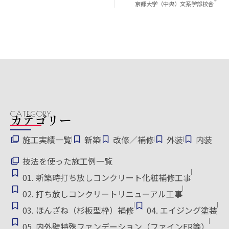
京都大学（中央）文系学部校舎
CATEGORY
カテゴリー
施工実績一覧
新築
改修／補修
外装
内装
技法を使った施工例一覧
01. 新築時打ち放しコンクリート化粧補修工事
02. 打ち放しコンクリートリニューアル工事
03. ほんざね（杉板型枠）補修
04. エイジング塗装
05. 内外壁特殊ファンデーション（ファインFR等）