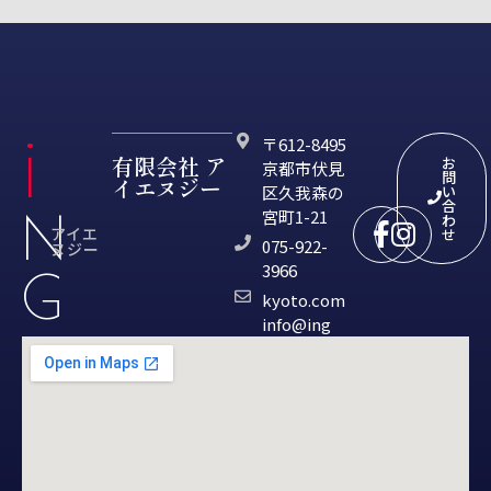
i
〒612-8495
有限会社 ア
お
京都市伏見
問
イエヌジー
区久我森の
い
合
N
宮町1-21
わ
アイエ
せ
075-922-
ヌジー
3966
G
moc.otoyk
@ofni
gni