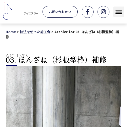
i
N
お問い合わせ
G
アイエヌジー
Home
>
技法を使った施工例
>
Archive for 03. ほんざね（杉板型枠）補
修
ARCHIVES
03. ほんざね（杉板型枠）補修